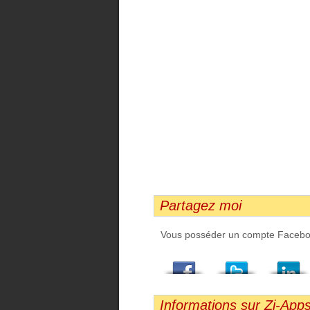
Partagez moi
Vous posséder un compte Facebook,
Facebook
Twitter
LindedIn
Viadeo
StumbleUpon
Email
Informations sur Zi-Apps