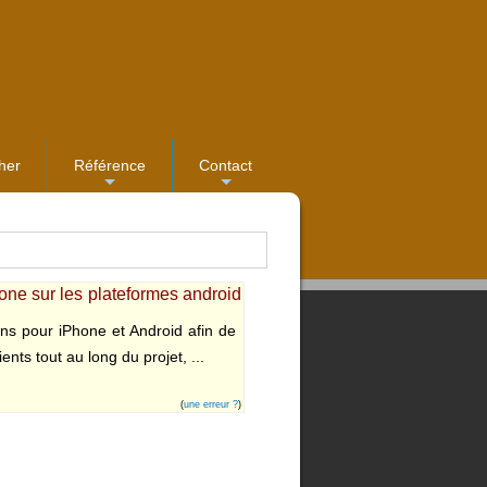
her
Référence
Contact
...
...
hone sur les plateformes android
ons pour iPhone et Android afin de
nts tout au long du projet, ...
(
une erreur ?
)