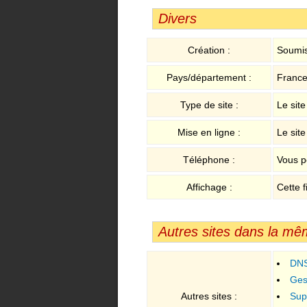
Divers
Création :
Soumis
Pays/département :
France 
Type de site :
Le sit
Mise en ligne :
Le sit
Téléphone :
Vous p
Affichage :
Cette f
Autres sites dans la mê
DNS
Ges
Autres sites :
de GED
Sup