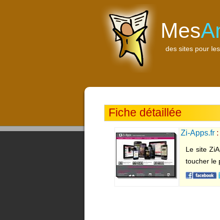
Mes
A
des sites pour les
Fiche détaillée
Zi-Apps.fr
:
et iOs
Le site Zi
toucher le 