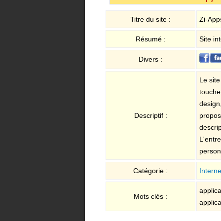
Titre du site :
Zi-Apps
Résumé :
Site in
Divers :
Le sit
touche
design
Descriptif :
propos
descrip
L'entre
personn
Catégorie :
Interne
applic
Mots clés :
applica