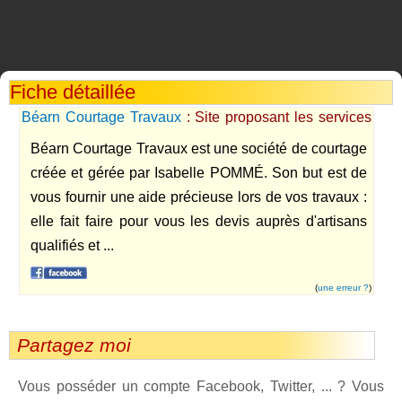
Fiche détaillée
Béarn Courtage Travaux
: Site proposant les services
d'un courtier en travaux qui fait faire gratuitement pour
Béarn Courtage Travaux est une société de courtage
vous les devis de vos travaux.
créée et gérée par Isabelle POMMÉ. Son but est de
vous fournir une aide précieuse lors de vos travaux :
elle fait faire pour vous les devis auprès d'artisans
qualifiés et ...
(
une erreur ?
)
Partagez moi
Vous posséder un compte Facebook, Twitter, ... ? Vous