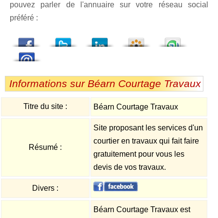
pouvez parler de l'annuaire sur votre réseau social
préféré :
dedIn
Viadeo
StumbleUpon
Informations sur Béarn Courtage Travaux
Titre du site :
Béarn Courtage Travaux
Site proposant les services d'un
courtier en travaux qui fait faire
Résumé :
gratuitement pour vous les
devis de vos travaux.
Divers :
Béarn Courtage Travaux est