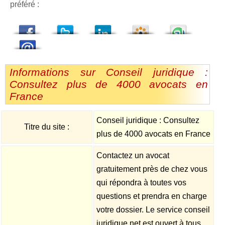
préféré :
dedIn
Viadeo
StumbleUpon
Informations sur Conseil juridique :
Consultez plus de 4000 avocats en
France
Conseil juridique : Consultez
Titre du site :
plus de 4000 avocats en France
Contactez un avocat
gratuitement près de chez vous
qui répondra à toutes vos
questions et prendra en charge
votre dossier. Le service conseil
juridique.net est ouvert à tous