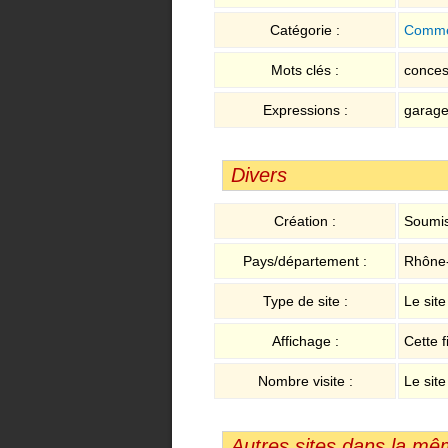
Catégorie :
Comme
Mots clés :
concess
Expressions :
garage
Divers
Création :
Soumis
Pays/département :
Rhône
Type de site :
Le sit
Affichage :
Cette f
Nombre visite :
Le site
Autres sites dans la mê