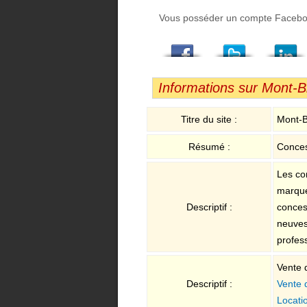
Vous posséder un compte Facebook,
Facebook
Twitter
LindedIn
Viadeo
StumbleUpon
Email
Informations sur Mont-B
Titre du site :
Mont-B
Résumé :
Conces
Les co
marque
Descriptif :
conces
neuves
profes
Vente 
Descriptif :
Vente 
Locati