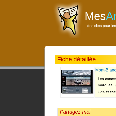
Mes
A
des sites pour les
Fiche détaillée
Mont-Blanc
Les conces
marques j
concessions
Partagez moi