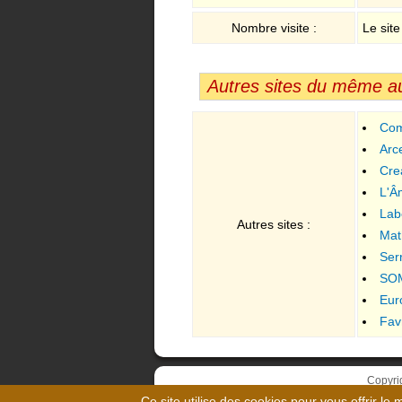
Nombre visite :
Le site
Autres sites du même a
Com
Arc
Cre
communi
L'Â
Maine 
Lab
Autres sites :
toilett
Mat
Ser
SO
Eur
QRQC
Fav
Copyri
Ce site utilise des cookies pour vous offrir le 