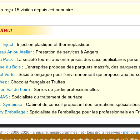
 a reçu 15 visites depuis cet annuaire
uteur
'Inject
: Injection plastique et thermoplastique
eau Anjou Atelier
: Prestation de services à Angers
a Pack
: La société fournit aux entreprises des sacs publicitaires pers
cation et leur chiffre d'affaires
me du Bois
: L'entreprise propose des parquets massifs, des parquets str
et Loire
el Verte
: Société engagée pour l'environnement qui propose aux perso
es sèches à vendre ou à louer
hez
: Chocolat français et Truffes
res Val de Loire
: Serres de jardin professionnelles
MAS
: Spécialiste du traitement de surface
o Symbiose
: Cabinet de conseil proposant des formations spécialis
.
ry Emballage
: Spécialiste de l'emballage pour les professionnels en F
ght (c) 2006-2026 - annuaire.mesprogrammes.net - tous droits réservés -
mentions 
meilleur service. En poursuivant votre navigation, vous acceptez l'utilisa