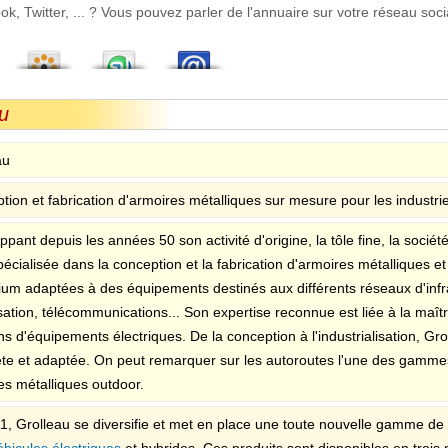
 Twitter, ... ? Vous pouvez parler de l'annuaire sur votre réseau socia
u
au
tion et fabrication d'armoires métalliques sur mesure pour les industrie
pant depuis les années 50 son activité d'origine, la tôle fine, la sociét
pécialisée dans la conception et la fabrication d'armoires métalliques 
ium adaptées à des équipements destinés aux différents réseaux d'infr
sation, télécommunications... Son expertise reconnue est liée à la maîtris
ns d'équipements électriques. De la conception à l'industrialisation, Gr
te et adaptée. On peut remarquer sur les autoroutes l'une des gammes 
es métalliques outdoor.
1, Grolleau se diversifie et met en place une toute nouvelle gamme de 
éhicules électriques
et hybrides. Ces produits sont disponibles en trois