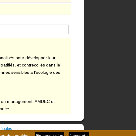
onnalisés pour développer leur
atifiés, et contrecollés dans le
nnes sensibles à l'écologie des
ées en management, AMDEC et
rance.
légales
tion des cookies.
En savoir plus
J'accepte