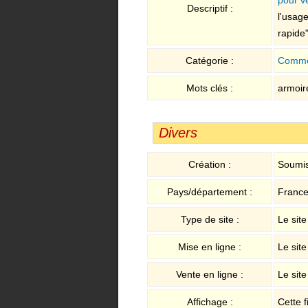
Descriptif :
l'usage
rapide
Catégorie :
Comme
Mots clés :
armoire
Divers
Création :
Soumis
Pays/département :
France 
Type de site :
Le sit
Mise en ligne :
Le sit
Vente en ligne :
Le sit
Affichage :
Cette f