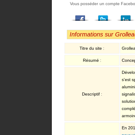
Vous posséder un compte Facebook,
Facebook
Twitter
LindedIn
Viadeo
StumbleUpon
Email
Informations sur Grollea
Titre du site :
Grolle
Résumé :
Concep
Dévelop
s'est s
alumin
Descriptif :
signali
solutio
complè
armoir
En 201
pour v