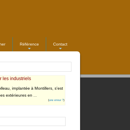
her
Référence
Contact
...
...
 les industriels
lleau, implantée à Montillers, s'est
es extérieures en ...
(
une erreur ?
)