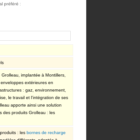
l préféré :
ls
é Grolleau, implantée à Montillers,
et enveloppes extérieures en
astructures : gaz, environnement,
e, le travail et l'intégration de ses
olleau apporte ainsi une solution
des produits Grolleau : les
produits : les
bornes de recharge
 modèles différents, adaptés à