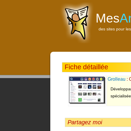
Mes
A
des sites pour les
Fiche détaillée
Grolleau
: 
Développant
spécialisée
Partagez moi