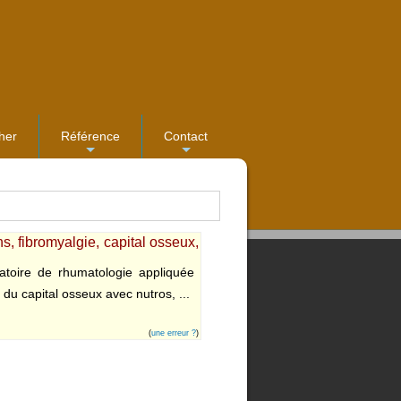
her
Référence
Contact
...
...
s, fibromyalgie, capital osseux,
toire de rhumatologie appliquée
 du capital osseux avec nutros, ...
(
une erreur ?
)