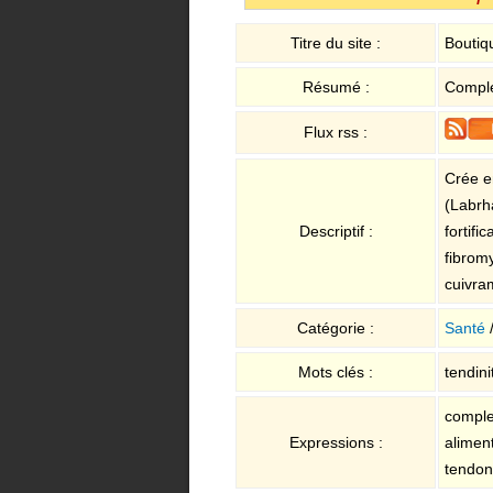
Titre du site :
Boutiq
Résumé :
Complém
Flux rss :
Crée e
(Labrha
Descriptif :
fortif
fibromy
cuivra
Catégorie :
Santé
Mots clés :
tendini
comple
Expressions :
alimen
tendon