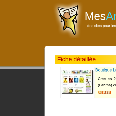
Mes
A
des sites pour les
Fiche détaillée
Boutique L
bien-être
Crée en 20
(Labrha) cr