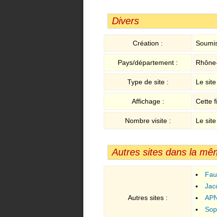
Divers
Création :
Soumis
Pays/département :
Rhône
Type de site :
Le sit
Affichage :
Cette f
Nombre visite :
Le site
Autres sites dans la mê
Fau
Jac
Autres sites :
APN
Sop