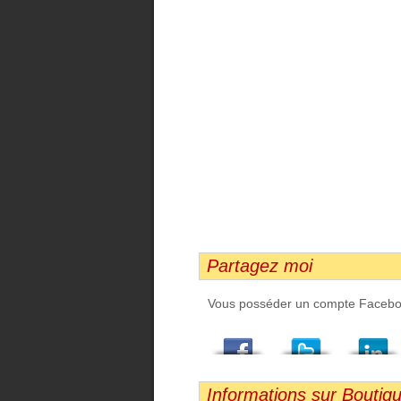
Partagez moi
Vous posséder un compte Facebook,
Facebook
Twitter
LindedIn
Viadeo
StumbleUpon
Email
Informations sur Boutiq