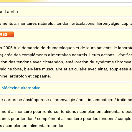
ue Labrha
ents alimentaires naturels : tendon, articulations, fibromyalgie, capit
n 2005 à la demande de rhumatologues et de leurs patients, le laborat
) crée des compléments alimentaires naturels. Leurs actions : -fortific
ication des tendons avec cicatendon, amélioration du syndrome fibromyal
algine forte, bien-être musculaire et articulaire avec ainat, souplesse e
mine, arthrofon et capsaïne.
/
Médecine alternative
te / arthrose / ostéoporose / fibromyalgie / anti- inflammatoire / traitem
ment alimentaire pour renforcer tendons / complément alimentaire po
taires pour tendon / complément alimentaire pour les tendons / comple
s / complément alimentaire tendon