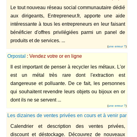
disposition des dirigeants un lieu unique et privé où ils
Le tout nouveau réseau social communautaire dédié
peuvent échanger.
aux dirigeants, Entrepreneur.fr, apporte une aide
intéressante à tous les entrepreneurs en leur faisant
bénéficier d'offres privilégiées parmi un panel de
produits et de services. ...
(
une erreur ?
)
Orpostal
: Vendez votre or en ligne
Il est important de penser à recycler les métaux. L'or
est un métal très rare dont l'extraction est
dangereuse et polluante. De ce fait, les personnes
qui souhaitent revendre leurs objets ou bijoux en or
dont ils ne se servent ...
(
une erreur ?
)
Les dizaines de ventes privées en cours et à venir par
catégorie & site
Calendrier et description des ventes privées,
discount et déstockage. Découvrez de nouveaux