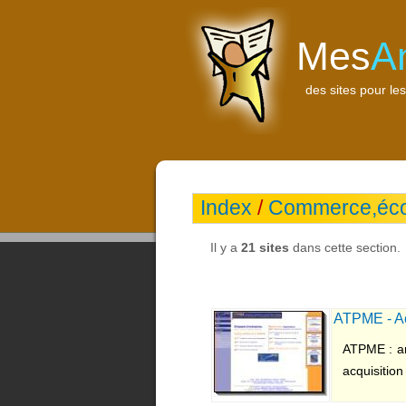
Mes
A
des sites pour les
Index
/
Commerce,éc
Il y a
21 sites
dans cette section.
ATPME - Acq
ATPME : an
acquisition