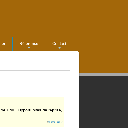
her
Référence
Contact
...
...
de PME. Opportunités de reprise,
(
une erreur ?
)