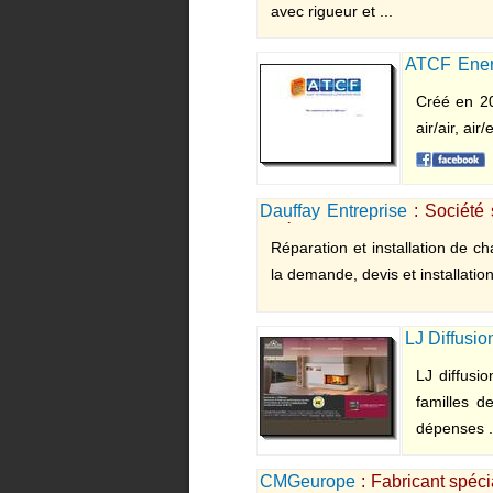
avec rigueur et ...
ATCF Ener
chaleur dan
Créé en 20
air/air, ai
Dauffay Entreprise
: Société 
Orléans
Réparation et installation de ch
la demande, devis et installatio
LJ Diffusio
LJ diffusi
familles d
dépenses .
CMGeurope
: Fabricant spéc