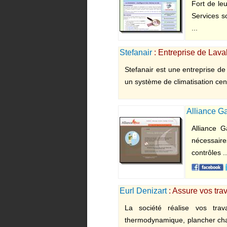
Fort de le
Services s
...
Stefanair
: Entreprise de Laval
Stefanair est une entreprise de 
un système de climatisation cent
Alliance G
Alliance G
nécessair
contrôles ..
Eurl Denizart
: Assure vos tra
La société réalise vos trav
thermodynamique, plancher chau