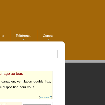
her
Référence
Contact
...
...
uffage au bois
 canadien, ventilation double flux,
e disposition pour vous ...
(
une erreur ?
)
ctif.