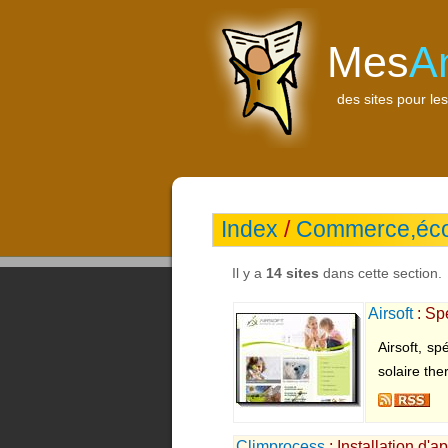
Mes
A
des sites pour les
Index
/
Commerce,éc
Il y a
14 sites
dans cette section.
Airsoft
: Spé
Airsoft, sp
solaire the
Climprocess
: Installation d'a