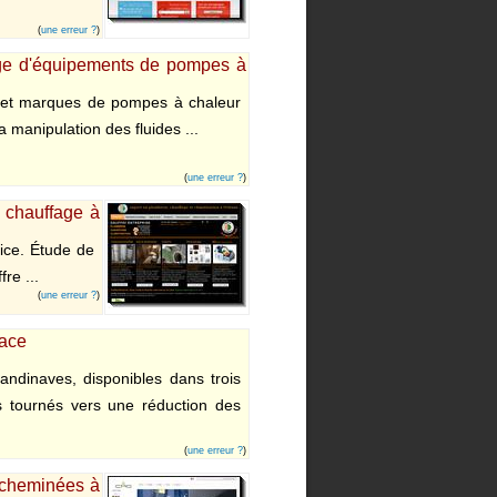
(
une erreur ?
)
nage d'équipements de pompes à
s et marques de pompes à chaleur
a manipulation des fluides ...
(
une erreur ?
)
t chauffage à
vice. Étude de
re ...
(
une erreur ?
)
sace
ndinaves, disponibles dans trois
s tournés vers une réduction des
(
une erreur ?
)
, cheminées à