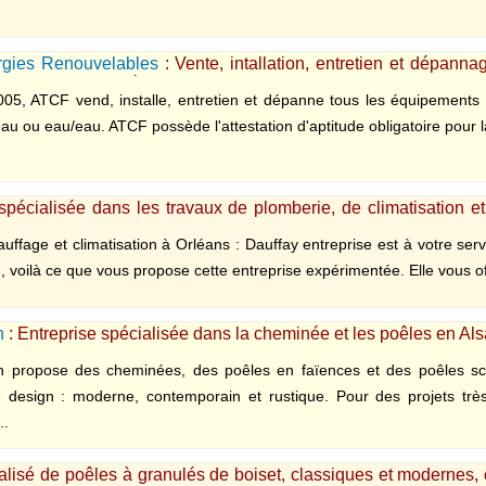
gies Renouvelables
: Vente, intallation, entretien et dépan
s l'Yonne et la Région Parisienne
05, ATCF vend, installe, entretien et dépanne tous les équipement
r/eau ou eau/eau. ATCF possède l'attestation d'aptitude obligatoire pour l
spécialisée dans les travaux de plomberie, de climatisation e
auffage et climatisation à Orléans : Dauffay entreprise est à votre ser
n, voilà ce que vous propose cette entreprise expérimentée. Elle vous off
n
: Entreprise spécialisée dans la cheminée et les poêles en Al
on propose des cheminées, des poêles en faïences et des poêles sca
e design : moderne, contemporain et rustique. Pour des projets trè
..
ialisé de poêles à granulés de boiset, classiques et modernes