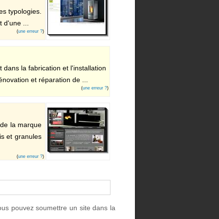
es typologies.
 d'une ...
(
une erreur ?
)
ns la fabrication et l'installation
novation et réparation de ...
(
une erreur ?
)
 de la marque
is et granules
(
une erreur ?
)
ous pouvez soumettre un site dans la