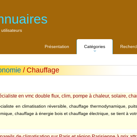
nnuaires
 utilisateurs
Présentation
Catégories
Recherc
...
onomie
/ Chauffage
cialiste en vmc double flux, clim, pompe à chaleur, solaire, cha
écialiste en climatisation réversible, chauffage thermodynamique, puits
rmique, chauffage à énergie bois et chauffage électrique, se tient à votr
ppareils de climatisation sur Paris et région Parisienne à prix attra