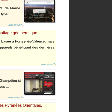
 Val de Marne.
type ...
(
une erreur ?
)
hauffage géothermique
é basée à Portes-lès-Valence, mais
ppareils bénéficiant des dernières
(
une erreur ?
)
à Champdieu (à
us ...
(
une erreur ?
)
les Pyrénées Orientales.