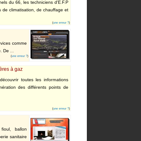
els du 66, les techniciens d'E.F.P
 de climatisation, de chauffage et
(
une erreur ?
)
services comme
. De ...
(
une erreur ?
)
ières à gaz
écouvrir toutes les informations
ration des différents points de
(
une erreur ?
)
ioul, ballon
rie sanitaire