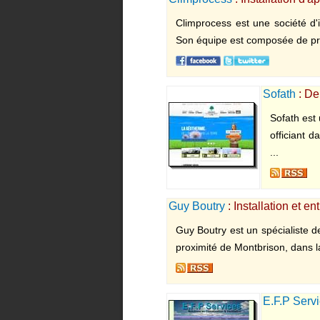
Climprocess est une société d'i
Son équipe est composée de profe
Sofath
: De
Sofath est
officiant 
...
Guy Boutry
: Installation et e
Guy Boutry est un spécialiste de
proximité de Montbrison, dans la
E.F.P Serv