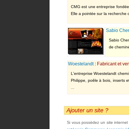
pellets,...
CMG est une entreprise fondée e
Elle a pointée sur la recherche 
Sabio Che
Sabio Chemi
de cheminée
Woestelandt
: Fabricant et v
L'entreprise Woestelandt chem
Philippe, poêle à bois, inserts 
...
Ajouter un site ?
Si vous possèdez un site interne