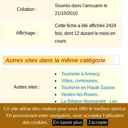
Soumis dans l'annuaire le
Création :
21/10/2010
Cette fiche a été affichée 2424
Affichage :
fois, dont 12 durant le mois en
cours
Autres sites dans la même catégorie
Tourisme à Annecy
Villes, communes,
Autres sites :
Tourisme en Haute Savoie
départements et régions de
Veules-les-Roses :
France
La Région Normandie - Les
Promenade en Normandie
Ce site utilise des cookies pour vous offrir le meilleur service.
départements Normands
Page générée en 0.0086 seconde, no-cache, gzip
En poursuivant votre navigation, vous acceptez l'utilisation
des cookies.
En savoir plus
J'accepte