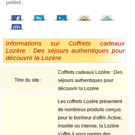
préféré :
dedIn
Viadeo
StumbleUpon
Informations sur Coffrets cadeaux
Lozère : Des séjours authentiques pour
découvrir la Lozère
Coffrets cadeaux Lozère : Des
Titre du site :
séjours authentiques pour
découvrir la Lozère
Les coffrets Lozère présentent
de nombreux produits conçus
pour le bonheur d'offrir. Active,
insolite ou intense, la Lozère
s'offre à vous parmis des