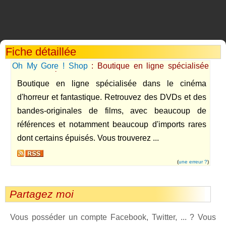
Fiche détaillée
Oh My Gore ! Shop
: Boutique en ligne spécialisée
dans le cinéma bis : Affiches originales rares, Bande-
Boutique en ligne spécialisée dans le cinéma
Originales et films, T-shirts, DVDs...
d'horreur et fantastique. Retrouvez des DVDs et des
bandes-originales de films, avec beaucoup de
références et notamment beaucoup d'imports rares
dont certains épuisés. Vous trouverez ...
(
une erreur ?
)
Partagez moi
Vous posséder un compte Facebook, Twitter, ... ? Vous