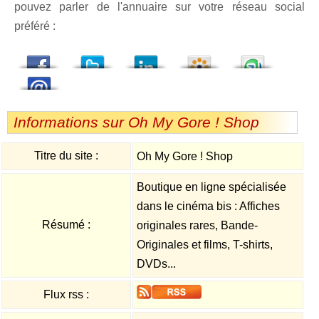
pouvez parler de l'annuaire sur votre réseau social
préféré :
dedIn
Viadeo
StumbleUpon
Informations sur Oh My Gore ! Shop
Titre du site :
Oh My Gore ! Shop
Boutique en ligne spécialisée
dans le cinéma bis : Affiches
Résumé :
originales rares, Bande-
Originales et films, T-shirts,
DVDs...
Flux rss :