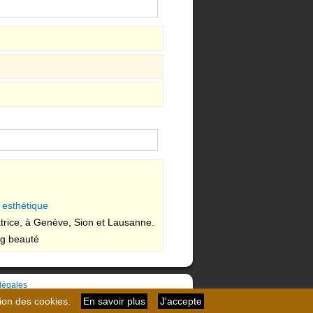
e esthétique
ratrice, à Genève, Sion et Lausanne.
ng beauté
légales
tion des cookies.
En savoir plus
J'accepte