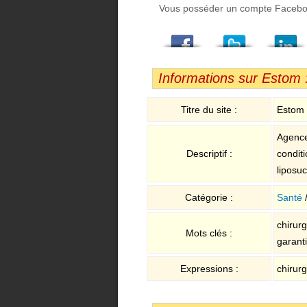
Vous posséder un compte Facebook,
Facebook
Twitter
LindedIn
Viadeo
StumbleUpon
Email
Informations sur Estom :
Titre du site :
Estom :
Agence
Descriptif :
condit
liposuc
Catégorie :
Santé
chirurg
Mots clés :
garanti
Expressions :
chirurg