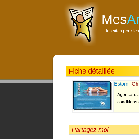
Mes
A
des sites pour les
Fiche détaillée
Estom
: Chi
Agence d'a
conditions
Partagez moi