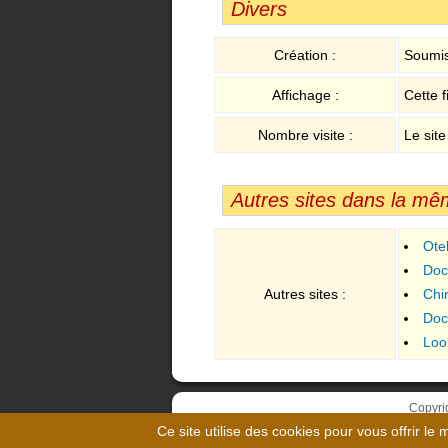
Divers
Création :
Soumis
Affichage :
Cette f
Nombre visite :
Le site
Autres sites dans la mê
Ote
Doc
Autres sites :
Chir
Doc
Loo
Copyri
Ce site utilise des cookies pour vous offrir le 