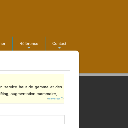
her
Référence
Contact
...
...
 Un service haut de gamme et des
ifting, augmentation mammaire, ...
(
une erreur ?
)