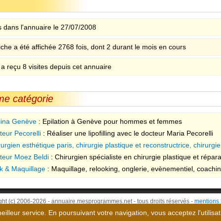
 dans l'annuaire le 27/07/2008
iche a été affichée 2768 fois, dont 2 durant le mois en cours
 a reçu 8 visites depuis cet annuaire
me catégorie
lina Genève
: Epilation à Genève pour hommes et femmes
teur Pecorelli
: Réaliser une lipofilling avec le docteur Maria Pecorelli
urgien esthétique paris, chirurgie plastique et reconstructrice, chirurgi
teur Moez Beldi
: Chirurgien spécialiste en chirurgie plastique et répa
k & Maquillage
: Maquillage, relooking, onglerie, evènementiel, coachi
ght (c) 2006-2026 - annuaire.mesprogrammes.net - tous droits réservés -
mentions 
meilleur service. En poursuivant votre navigation, vous acceptez l'utilisa
Page générée en 0.0111 seconde, no-cache, gzip