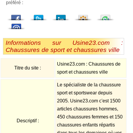
préféré :
dedIn
Viadeo
StumbleUpon
Informations sur Usine23.com :
Chaussures de sport et chaussures ville
Usine23.com : Chaussures de
Titre du site :
sport et chaussures ville
Le spécialiste de la chaussure
sport et sportswear depuis
2005. Usine23.com c'est 1500
articles chaussures hommes,
450 chaussures femmes et 150
Descriptif :
chaussures enfants répartis
dans tous les domaines où vos