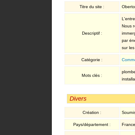
Titre du site :
Oberto
L'entr
Nous ré
Descriptif :
immerg
par én
sur le
Catégorie :
Comme
plombe
Mots clés :
install
Divers
Création :
Soumis
Pays/département :
France