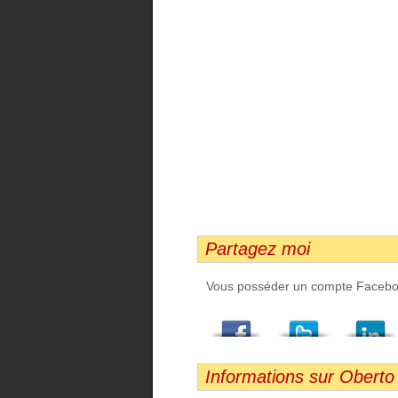
Partagez moi
Vous posséder un compte Facebook,
Facebook
Twitter
LindedIn
Viadeo
StumbleUpon
Email
Informations sur Oberto 