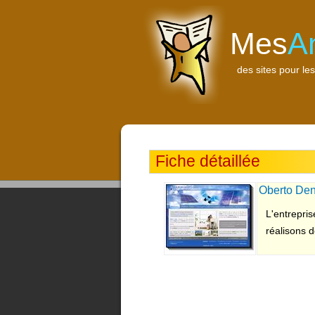
Mes
A
des sites pour les
Fiche détaillée
Oberto Den
L'entrepri
réalisons d