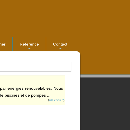
her
Référence
Contact
...
...
 par énergies renouvelables. Nous
 de piscines et de pompes ...
(
une erreur ?
)