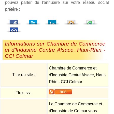
pouvez parler de l'annuaire sur votre réseau social
préféré :
dedIn
Viadeo
StumbleUpon
Informations sur Chambre de Commerce
et d'Industrie Centre Alsace, Haut-Rhin -
CCI Colmar
Chambre de Commerce et
Titre du site :
d'Industrie Centre Alsace, Haut-
Rhin - CCI Colmar
Flux rss :
La Chambre de Commerce et
d'Industrie de Colmar vous