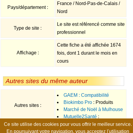
France / Nord-Pas-de-Calais /
Pays/département :
Nord
Le site est référencé comme site
Type de site :
professionnel
Cette fiche a été affichée 1674
Affichage :
fois, dont 1 durant le mois en
cours
Autres sites du même auteur
GAEM : Compatibilité
Biokimbo Pro
: Produits
électromagnétique
Autres sites :
Marché de Noël à Mulhouse
d'entretien écologiques
Mutuelle2Santé
:
: Le marché de Noël de
Ce site utilise des cookies pour vous offrir le meilleur service.
Complémentaire santé en ligne
Mulhouse est l'un des plus
Page générée en 0.014 seconde, no-cache, gzip
En poursuivant votre navigation, vous acceptez l'utilisation