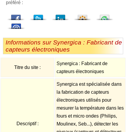
préféré :
dedIn
Viadeo
StumbleUpon
Informations sur Synergica : Fabricant de
capteurs électroniques
Synergica : Fabricant de
Titre du site :
capteurs électroniques
Synergica est spécialisée dans
la fabrication de capteurs
électroniques utilisés pour
mesurer la température dans les
fours et micro ondes (Philips,
Descriptif :
Moulinex, Seb...), détecter les
niveaux (capteurs et détecteurs