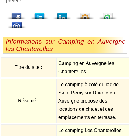
préféré :
dedIn
Viadeo
StumbleUpon
Informations sur Camping en Auvergne
les Chanterelles
Camping en Auvergne les
Titre du site :
Chanterelles
Le camping à coté du lac de
Saint Rémy sur Durolle en
Résumé :
Auvergne propose des
locations de chalet et des
emplacements en terrasse.
Le camping Les Chanterelles,