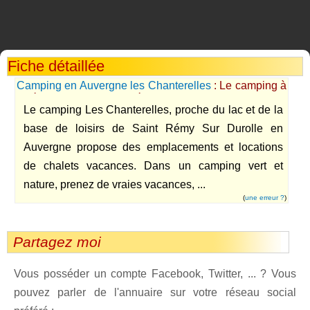
Fiche détaillée
Camping en Auvergne les Chanterelles
: Le camping à
coté du lac de Saint Rémy sur Durolle en Auvergne
Le camping Les Chanterelles, proche du lac et de la
propose des locations de chalet et des emplacements
en terrasse.
base de loisirs de Saint Rémy Sur Durolle en
Auvergne propose des emplacements et locations
de chalets vacances. Dans un camping vert et
nature, prenez de vraies vacances, ...
(
une erreur ?
)
Partagez moi
Vous posséder un compte Facebook, Twitter, ... ? Vous
pouvez parler de l'annuaire sur votre réseau social