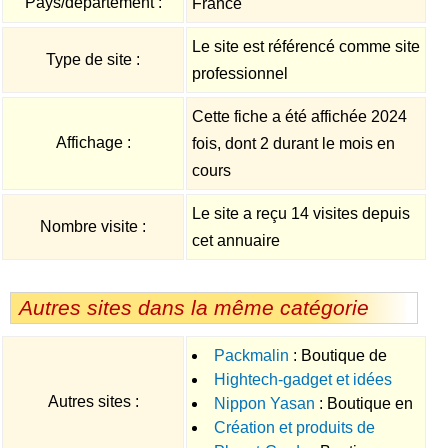
Pays/département :
France
Le site est référencé comme site
Type de site :
professionnel
Cette fiche a été affichée 2024
Affichage :
fois, dont 2 durant le mois en
cours
Le site a reçu 14 visites depuis
Nombre visite :
cet annuaire
Autres sites dans la même catégorie
Packmalin
: Boutique de
Hightech-gadget et idées
vente en ligne de matériel de
Autres sites :
Nippon Yasan
: Boutique en
cadeaux
déménagement à petits prix
Création et produits de
ligne de produits japonais