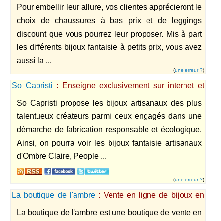
Pour embellir leur allure, vos clientes apprécieront le
choix de chaussures à bas prix et de leggings
discount que vous pourrez leur proposer. Mis à part
les différents bijoux fantaisie à petits prix, vous avez
aussi la ...
(
une erreur ?
)
So Capristi
: Enseigne exclusivement sur internet et
réunissant les plus grands créateurs éthiques de bijoux
So Capristi propose les bijoux artisanaux des plus
artisanaux.
talentueux créateurs parmi ceux engagés dans une
démarche de fabrication responsable et écologique.
Ainsi, on pourra voir les bijoux fantaisie artisanaux
d'Ombre Claire, People ...
(
une erreur ?
)
La boutique de l'ambre
: Vente en ligne de bijoux en
ambre
La boutique de l'ambre est une boutique de vente en