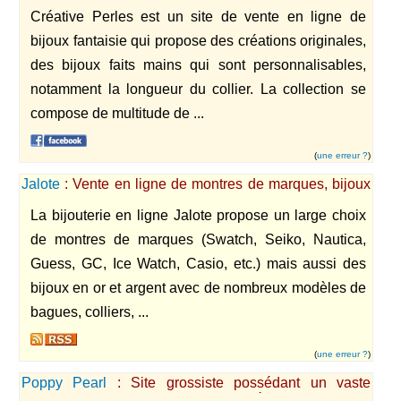
bijoux fantaisie, colliers, pendentifs, bracelets, boucles
Créative Perles est un site de vente en ligne de
d'oreille, parures.
bijoux fantaisie qui propose des créations originales,
des bijoux faits mains qui sont personnalisables,
notamment la longueur du collier. La collection se
compose de multitude de ...
(
une erreur ?
)
Jalote
: Vente en ligne de montres de marques, bijoux
en or et argent, et bijoux fantaisie.
La bijouterie en ligne Jalote propose un large choix
de montres de marques (Swatch, Seiko, Nautica,
Guess, GC, Ice Watch, Casio, etc.) mais aussi des
bijoux en or et argent avec de nombreux modèles de
bagues, colliers, ...
(
une erreur ?
)
Poppy Pearl
: Site grossiste possédant un vaste
assortiment de maroquinerie diversifiée.