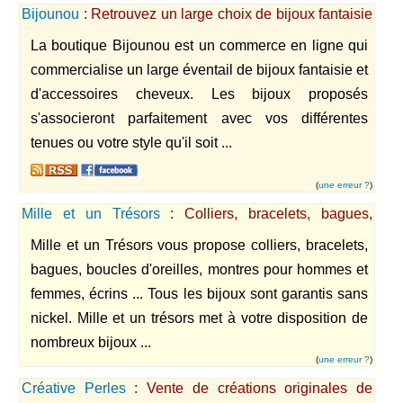
Bijounou
: Retrouvez un large choix de bijoux fantaisie
et d'accessoires cheveux
La boutique Bijounou est un commerce en ligne qui
commercialise un large éventail de bijoux fantaisie et
d'accessoires cheveux. Les bijoux proposés
s'associeront parfaitement avec vos différentes
tenues ou votre style qu'il soit ...
(
une erreur ?
)
Mille et un Trésors
: Colliers, bracelets, bagues,
boucles d'oreilles, montres hommes et femmes ... des
Mille et un Trésors vous propose colliers, bracelets,
bijoux garantis sans nickel.
bagues, boucles d'oreilles, montres pour hommes et
femmes, écrins ... Tous les bijoux sont garantis sans
nickel. Mille et un trésors met à votre disposition de
nombreux bijoux ...
(
une erreur ?
)
Créative Perles
: Vente de créations originales de