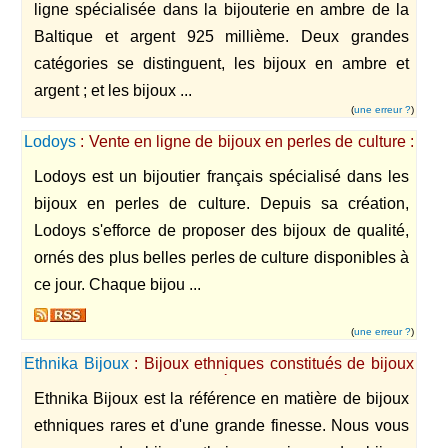
ligne spécialisée dans la bijouterie en ambre de la
Baltique et argent 925 millième. Deux grandes
catégories se distinguent, les bijoux en ambre et
argent ; et les bijoux ...
(
une erreur ?
)
Lodoys
: Vente en ligne de bijoux en perles de culture :
colliers, bracelets, boucles d'oreilles, pendentifs et
Lodoys est un bijoutier français spécialisé dans les
bagues.
bijoux en perles de culture. Depuis sa création,
Lodoys s'efforce de proposer des bijoux de qualité,
ornés des plus belles perles de culture disponibles à
ce jour. Chaque bijou ...
(
une erreur ?
)
Ethnika Bijoux
: Bijoux ethniques constitués de bijoux
fantaisie, en argent, bois, résine, zirconium, diamants
Ethnika Bijoux est la référence en matière de bijoux
et pierres fines
ethniques rares et d'une grande finesse. Nous vous