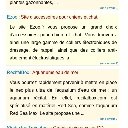
plantes gazonnantes, ...
(
une erreur ?
)
Ezoo
: Site d'accessoires pour chiens et chat.
Le site Ezoo.fr vous propose un grand choix
d'accessoires pour chien et chat. Vous trouverez
ainsi une large gamme de colliers électroniques de
dressage, de rappel, ainsi que des colliers anti-
aboiement électrostatiques, à ...
(
une erreur ?
)
RecifalBox
: Aquariums eau de mer
Vous pourrez rapidement parvenir à mettre en place
le nec plus ultra de l'aquarium d'eau de mer : un
aquarium récifal. En effet, recifalbox.com est
spécialisé en matériel Red Sea, comme l'aquarium
Red Sea Max. Le site propose une ...
(
une erreur ?
)
Studio les Trois Becs
: Chants d'oiseaux sur CD