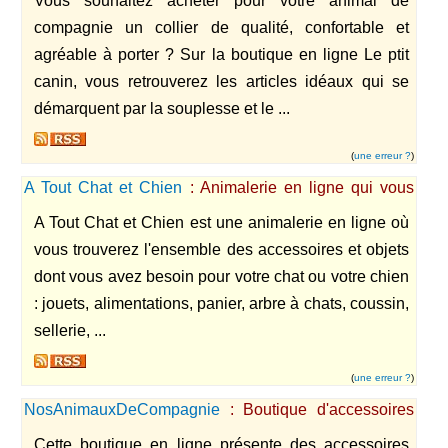
Vous souhaitez acheter pour votre animal de
compagnie un collier de qualité, confortable et
agréable à porter ? Sur la boutique en ligne Le ptit
canin, vous retrouverez les articles idéaux qui se
démarquent par la souplesse et le ...
(
une erreur ?
)
A Tout Chat et Chien
: Animalerie en ligne qui vous
propose des jouets, de l'alimentation, des accessoires
A Tout Chat et Chien est une animalerie en ligne où
pour chien et pour chat.
vous trouverez l'ensemble des accessoires et objets
dont vous avez besoin pour votre chat ou votre chien
: jouets, alimentations, panier, arbre à chats, coussin,
sellerie, ...
(
une erreur ?
)
NosAnimauxDeCompagnie
: Boutique d'accessoires
pour chiens et chats
Cette boutique en ligne présente des accessoires