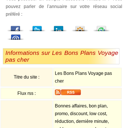
pouvez parler de l'annuaire sur votre réseau social
préféré :
dedIn
Viadeo
StumbleUpon
Informations sur Les Bons Plans Voyage
pas cher
Les Bons Plans Voyage pas
Titre du site :
cher
Flux rss :
Bonnes affaires, bon plan,
promo, discount, low cost,
réduction, dernière minute,