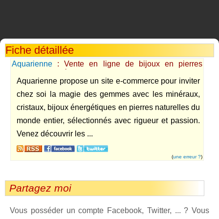
Fiche détaillée
Aquarienne
: Vente en ligne de bijoux en pierres
naturelles, minéraux et cristaux, encens naturels, livres
Aquarienne propose un site e-commerce pour inviter
de développement personnel, d'ésotérisme...
chez soi la magie des gemmes avec les minéraux,
cristaux, bijoux énergétiques en pierres naturelles du
monde entier, sélectionnés avec rigueur et passion.
Venez découvrir les ...
(
une erreur ?
)
Partagez moi
Vous posséder un compte Facebook, Twitter, ... ? Vous