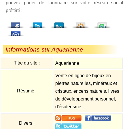
pouvez parler de l'annuaire sur votre réseau social
préféré :
dedIn
Viadeo
StumbleUpon
Informations sur Aquarienne
Titre du site :
Aquarienne
Vente en ligne de bijoux en
pierres naturelles, minéraux et
Résumé :
cristaux, encens naturels, livres
de développement personnel,
d'ésotérisme...
Divers :