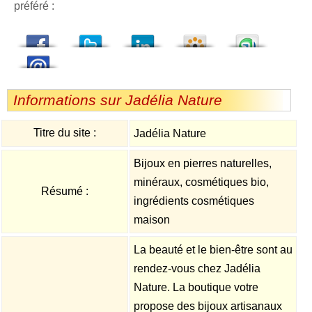
préféré :
dedIn
Viadeo
StumbleUpon
Informations sur Jadélia Nature
Titre du site :
Jadélia Nature
Bijoux en pierres naturelles,
minéraux, cosmétiques bio,
Résumé :
ingrédients cosmétiques
maison
La beauté et le bien-être sont au
rendez-vous chez Jadélia
Nature. La boutique votre
propose des bijoux artisanaux