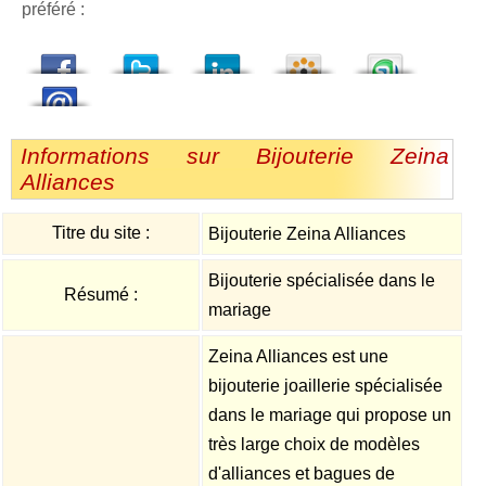
préféré :
dedIn
Viadeo
StumbleUpon
Informations sur Bijouterie Zeina
Alliances
Titre du site :
Bijouterie Zeina Alliances
Bijouterie spécialisée dans le
Résumé :
mariage
Zeina Alliances est une
bijouterie joaillerie spécialisée
dans le mariage qui propose un
très large choix de modèles
d'alliances et bagues de