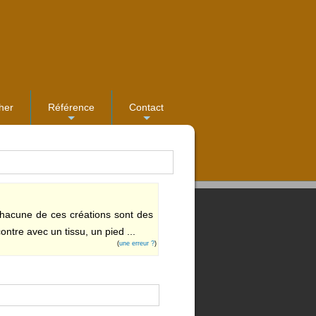
her
Référence
Contact
...
...
 Chacune de ces créations sont des
ontre avec un tissu, un pied ...
(
une erreur ?
)