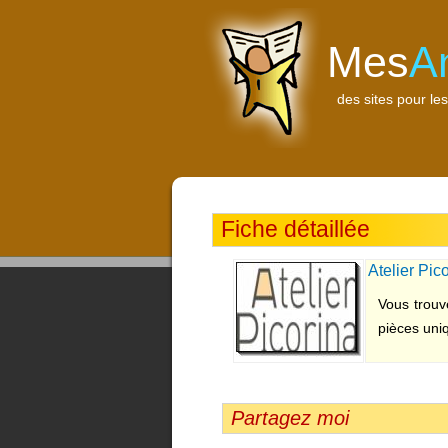
Mes
A
des sites pour les
Fiche détaillée
Atelier Pic
Vous trouv
pièces uniq
Partagez moi