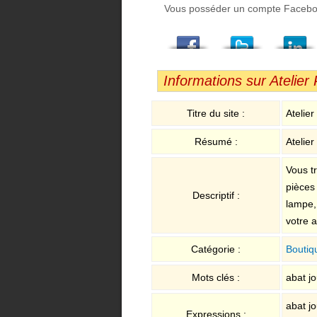
Vous posséder un compte Facebook,
Facebook
Twitter
LindedIn
Viadeo
StumbleUpon
Email
Informations sur Atelier 
Titre du site :
Atelier
Résumé :
Atelier
Vous t
pièces 
Descriptif :
lampe,
votre a
Catégorie :
Boutiq
Mots clés :
abat jo
abat jo
Expressions :