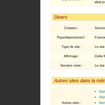
abat jo
Divers
Création :
Soumis
Pays/département :
France 
Type de site :
Le sit
Affichage :
Cette f
Nombre visite :
Le site
Autres sites dans la mê
Dis
pesage
Dis
Autres sites :
Nor