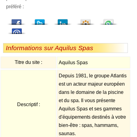
préféré :
dedIn
Viadeo
StumbleUpon
Informations sur Aquilus Spas
Titre du site :
Aquilus Spas
Depuis 1981, le groupe Atlantis
est un acteur majeur européen
dans le domaine de la piscine
et du spa. Il vous présente
Descriptif :
Aquilus Spas et ses gammes
d'équipements destinés à votre
bien-être : spas, hammams,
saunas.