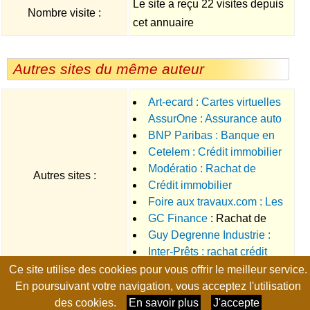
Le site a reçu 22 visites depuis
Nombre visite :
cet annuaire
Autres sites du même auteur
Art-ecard : Cartes virtuelles
AssurOne : Assurance auto
BNP Paribas : Banque en
Cetelem : Crédit immobilier
ligne
Modératio : Rachat de
Autres sites :
Crédit immobilier
crédits
Foire aux travaux.com : Les
GC Finance
: Rachat de
bons projets au bon moment
Guy Degrenne Industrie :
crédit et regroupement de crédit
Inter-Prêts : rachat crédit
Emboutissage profond
sur mesure
Ce site utilise des cookies pour vous offrir le meilleur service.
Page générée en 0.0105 seconde, no-cache, gzip
En poursuivant votre navigation, vous acceptez l'utilisation
des cookies.
En savoir plus
J'accepte