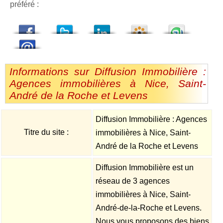
préféré :
dedIn
Viadeo
StumbleUpon
Informations sur Diffusion Immobilière :
Agences immobilières à Nice, Saint-
André de la Roche et Levens
Diffusion Immobilière : Agences
Titre du site :
immobilières à Nice, Saint-
André de la Roche et Levens
Diffusion Immobilière est un
réseau de 3 agences
immobilières à Nice, Saint-
André-de-la-Roche et Levens.
Nous vous proposons des biens