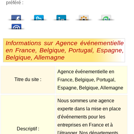
préféré :
dedIn
Viadeo
StumbleUpon
Informations sur Agence événementielle
en France, Belgique, Portugal, Espagne,
Belgique, Allemagne
Agence événementielle en
Titre du site :
France, Belgique, Portugal,
Espagne, Belgique, Allemagne
Nous sommes une agence
experte dans la mise en place
d'événements pour les
entreprises en France et à
Descriptif :
l'étranger. Nos départements