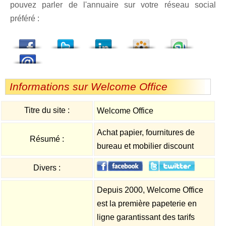
pouvez parler de l'annuaire sur votre réseau social
préféré :
dedIn
Viadeo
StumbleUpon
Informations sur Welcome Office
Titre du site :
Welcome Office
Achat papier, fournitures de
Résumé :
bureau et mobilier discount
Divers :
Depuis 2000, Welcome Office
est la première papeterie en
ligne garantissant des tarifs